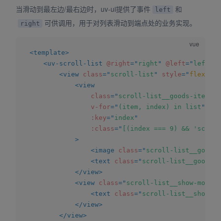
当滑动到最左边/最右边时，uv-ui提供了事件
和
left
可供调用，用于对列表滑动到端点处的业务实现。
right
<
template
>
<
uv-scroll-list
@right
=
"
right
"
@left
=
"
left
"
>
<
view
class
=
"
scroll-list
"
style
=
"
flex-dir
<
view
class
=
"
scroll-list__goods-item
"
v-for
=
"
(item, index) in list
"
:key
=
"
index
"
:class
=
"
[(index === 9) && 'scroll
>
<
image
class
=
"
scroll-list__goods-
<
text
class
=
"
scroll-list__goods-i
</
view
>
<
view
class
=
"
scroll-list__show-more
"
>
<
text
class
=
"
scroll-list__show-mo
</
view
>
</
view
>