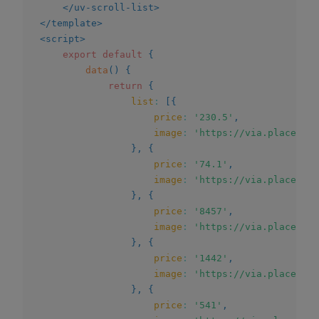
</
uv-scroll-list
>
</
template
>
<
script
>
export
default
{
data
(
)
{
return
{
list
:
[
{
price
:
'230.5'
,
image
:
'https://via.placehold
}
,
{
price
:
'74.1'
,
image
:
'https://via.placehold
}
,
{
price
:
'8457'
,
image
:
'https://via.placehold
}
,
{
price
:
'1442'
,
image
:
'https://via.placehold
}
,
{
price
:
'541'
,