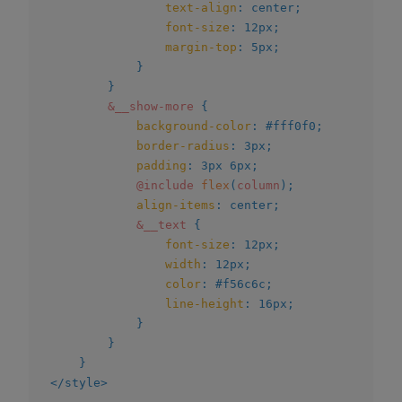
text-align
:
 center
;
font-size
:
 12px
;
margin-top
:
 5px
;
}
}
&__show-more
{
background-color
:
 #fff0f0
;
border-radius
:
 3px
;
padding
:
 3px 6px
;
@include
flex
(
column
)
;
align-items
:
 center
;
&__text
{
font-size
:
 12px
;
width
:
 12px
;
color
:
 #f56c6c
;
line-height
:
 16px
;
}
}
}
</
style
>