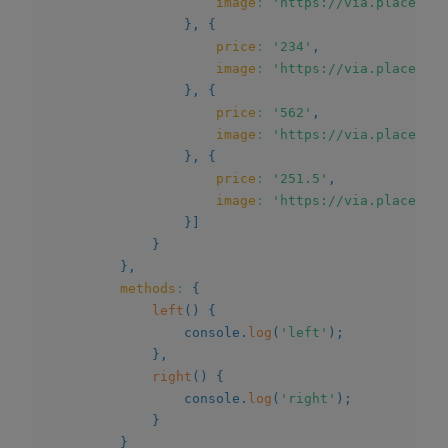
image
:
'https://via.placehold
}
,
{
price
:
'234'
,
image
:
'https://via.placehold
}
,
{
price
:
'562'
,
image
:
'https://via.placehold
}
,
{
price
:
'251.5'
,
image
:
'https://via.placehold
}
]
}
}
,
methods
:
{
left
(
)
{
				console
.
log
(
'left'
)
;
}
,
right
(
)
{
				console
.
log
(
'right'
)
;
}
}