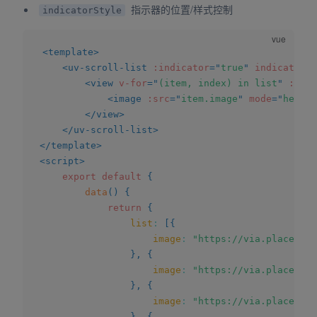
指示器的位置/样式控制
indicatorStyle
<
template
>
<
uv-scroll-list
:indicator
=
"
true
"
indicatorCo
<
view
v-for
=
"
(item, index) in list
"
:key
=
<
image
:src
=
"
item.image
"
mode
=
"
height
</
view
>
</
uv-scroll-list
>
</
template
>
<
script
>
export
default
{
data
(
)
{
return
{
list
:
[
{
image
:
"https://via.placehold
}
,
{
image
:
"https://via.placehold
}
,
{
image
:
"https://via.placehold
}
,
{