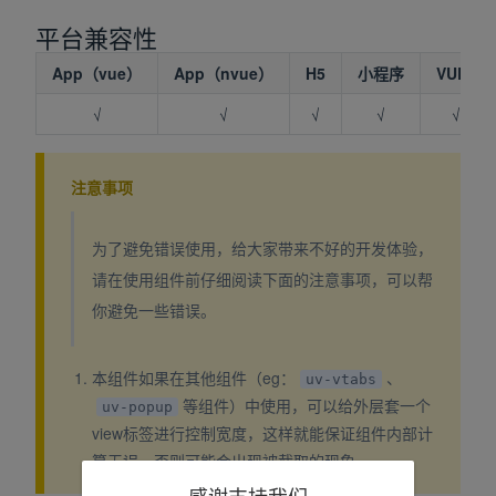
平台兼容性
App（vue）
App（nvue）
H5
小程序
VUE2
√
√
√
√
√
注意事项
为了避免错误使用，给大家带来不好的开发体验，
请在使用组件前仔细阅读下面的注意事项，可以帮
你避免一些错误。
本组件如果在其他组件（eg：
、
uv-vtabs
等组件）中使用，可以给外层套一个
uv-popup
view标签进行控制宽度，这样就能保证组件内部计
算无误，否则可能会出现被截取的现象。