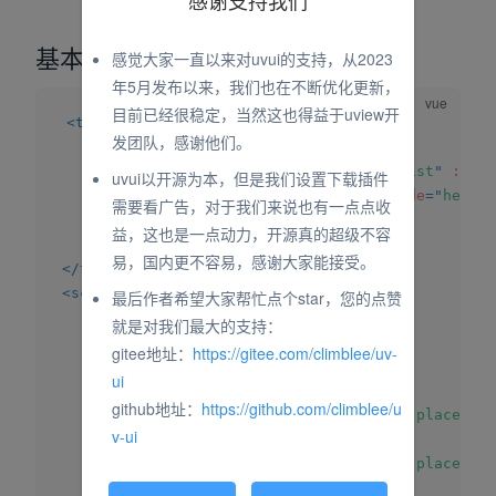
感谢支持我们
基本使用
感觉大家一直以来对uvui的支持，从2023
年5月发布以来，我们也在不断优化更新，
目前已经很稳定，当然这也得益于uview开
<
template
>
发团队，感谢他们。
<
uv-scroll-list
>
<
view
v-for
=
"
(item, index) in list
"
:key
=
uvui以开源为本，但是我们设置下载插件
<
image
:src
=
"
item.image
"
mode
=
"
height
需要看广告，对于我们来说也有一点点收
</
view
>
益，这也是一点动力，开源真的超级不容
</
uv-scroll-list
>
易，国内更不容易，感谢大家能接受。
</
template
>
<
script
>
最后作者希望大家帮忙点个star，您的点赞
export
default
{
就是对我们最大的支持：
data
(
)
{
gitee地址：
https://gitee.com/climblee/uv-
return
{
ui
list
:
[
{
github地址：
https://github.com/climblee/u
image
:
"https://via.placehold
v-ui
}
,
{
image
:
"https://via.placehold
}
,
{