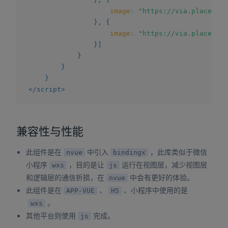
image
:
"https://via.placehold
}
,
{
image
:
"https://via.placehold
}
]
}
}
}
</
script
>
兼容性与性能
此组件是在
中引入
，此库类似于微信
nvue
bindingx
小程序
，目的是让
运行在视图层，减少视图层
wxs
js
和逻辑层的通信折损，在
中会有更好的体验。
nvue
此组件是在
、
、小程序中使用的是
APP-VUE
H5
。
wxs
其他平台则使用
完成。
js