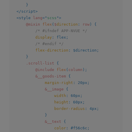
}
</
script
>
<
style
lang
=
"
scss
"
>
@mixin
flex
(
$
direction
:
 row
)
{
/* #ifndef APP-NVUE */
display
:
 flex
;
/* #endif */
flex-direction
:
 $direction
;
}
.scroll-list
{
@include
flex
(
column
)
;
&__goods-item
{
margin-right
:
 20px
;
&__image
{
width
:
 60px
;
height
:
 60px
;
border-radius
:
 4px
;
}
&__text
{
color
:
 #f56c6c
;