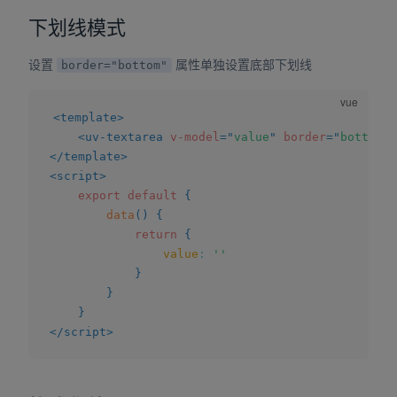
下划线模式
设置
属性单独设置底部下划线
border="bottom"
<
template
>
<
uv-textarea
v-model
=
"
value
"
border
=
"
bottom
"
</
template
>
<
script
>
export
default
{
data
(
)
{
return
{
value
:
''
}
}
}
</
script
>