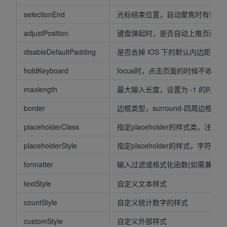
selectionEnd
光标结束位置，自动聚焦时有效，需与sel
adjustPosition
键盘弹起时，是否自动上推页面
disableDefaultPadding
是否去掉 iOS 下的默认内边距，
holdKeyboard
focus时，点击页面的时候不收起
maxlength
最大输入长度，设置为 -1 的时候不限
border
边框类型，surround-四周边框，n
placeholderClass
指定placeholder的样式类，注意页
placeholderStyle
指定placeholder的样式，字符串/对象
formatter
输入过滤或格式化函数(如需兼容
textStyle
自定义文本样式
countStyle
自定义统计数字的样式
customStyle
自定义外部样式