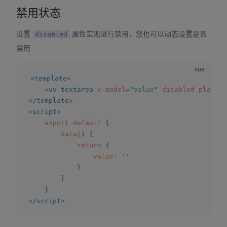
禁用状态
设置
属性实现进行禁用，您也可以动态设置是否
disabled
禁用
<
template
>
<
uv-textarea
v-model
=
"
value
"
disabled
placeho
</
template
>
<
script
>
export
default
{
data
(
)
{
return
{
value
:
''
}
}
}
</
script
>