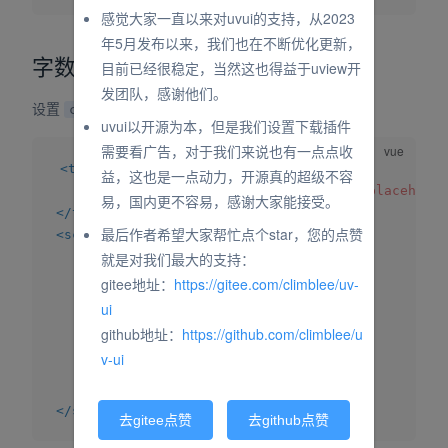
感觉大家一直以来对uvui的支持，从2023
年5月发布以来，我们也在不断优化更新，
字数统计
目前已经很稳定，当然这也得益于uview开
发团队，感谢他们。
设置
属性实现字数统计
count
uvui以开源为本，但是我们设置下载插件
需要看广告，对于我们来说也有一点点收
<
template
>
益，这也是一点动力，开源真的超级不容
<
uv-textarea
v-model
=
"
value
"
count
placeholde
易，国内更不容易，感谢大家能接受。
</
template
>
最后作者希望大家帮忙点个star，您的点赞
<
script
>
就是对我们最大的支持：
export
default
{
data
(
)
{
gitee地址：
https://gitee.com/climblee/uv-
return
{
ui
value
:
''
github地址：
https://github.com/climblee/u
}
v-ui
}
}
</
script
>
去gitee点赞
去github点赞