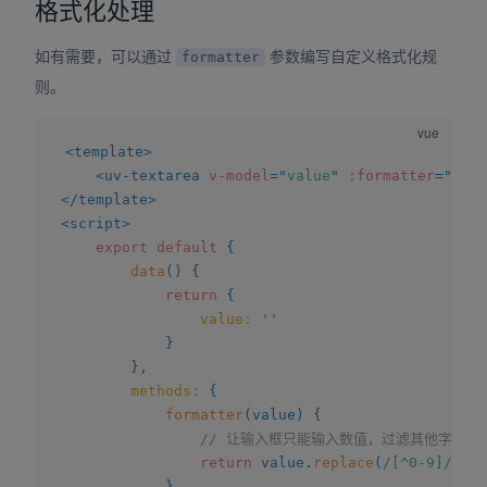
格式化处理
如有需要，可以通过
参数编写自定义格式化规
formatter
则。
<
template
>
<
uv-textarea
v-model
=
"
value
"
:formatter
=
"
form
</
template
>
<
script
>
export
default
{
data
(
)
{
return
{
value
:
''
}
}
,
methods
:
{
formatter
(
value
)
{
// 让输入框只能输入数值，过滤其他字符
return
 value
.
replace
(
/
[^0-9]
/
ig
,
}