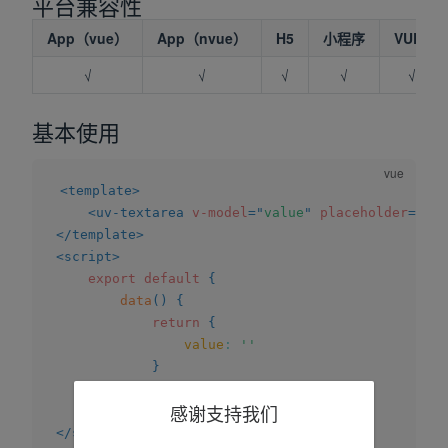
平台兼容性
App（vue）
App（nvue）
H5
小程序
VUE2
√
√
√
√
√
基本使用
<
template
>
<
uv-textarea
v-model
=
"
value
"
placeholder
=
"
请
</
template
>
<
script
>
export
default
{
data
(
)
{
return
{
value
:
''
}
}
感谢支持我们
}
</
script
>