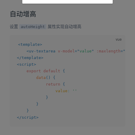
自动增高
设置
属性实现自动增高
autoHeight
<
template
>
<
uv-textarea
v-model
=
"
value
"
:maxlength
=
"
-1
"
</
template
>
<
script
>
export
default
{
data
(
)
{
return
{
value
:
''
}
}
}
</
script
>