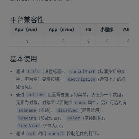
平台兼容性
App（vue）
App（nvue）
H5
小程序
VUE2
√
√
√
√
√
基本使用
通过
(设置标题)，
(取消按钮的文
title
cancelText
字，不为空时显示按钮)，
(选项上方的描
description
述信息)。
通过
设置需要显示的菜单，该值为一个数组，
actions
元素为对象，对象至少要提供
属性，另外可选的有
name
(描述)，
(是否禁用)，
subname
disabled
(加载动画)，
(字体颜色)，
loading
color
(字体大小)。
fontSize
通过
调用
控制组件的打开。
ref
open()