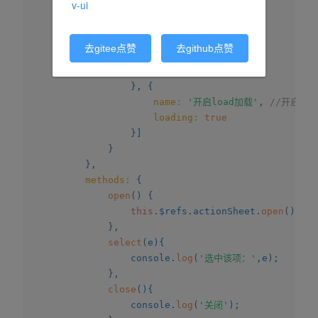
v-ui
color
:
'#ffaa7f'
,
fontSize
:
'20'
}
,
{
去gitee点赞
去github点赞
name
:
'选项二禁用'
,
disabled
:
true
}
,
{
name
:
'开启load加载'
,
//开启后
loading
:
true
}
]
}
}
,
methods
:
{
open
(
)
{
this
.
$refs
.
actionSheet
.
open
(
)
;
}
,
select
(
e
)
{
				console
.
log
(
'选中该项：'
,
e
)
;
}
,
close
(
)
{
				console
.
log
(
'关闭'
)
;