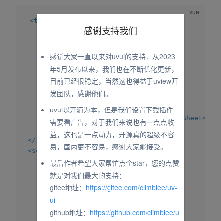
<
template
>
感谢支持我们
<
view
>
<
uv-action-sheet
ref
=
"
actionSheet
"
感觉大家一直以来对uvui的支持，从2023
:actions
=
"
list
"
年5月发布以来，我们也在不断优化更新，
title
=
"
标题
"
目前已经很稳定，当然这也得益于uview开
@select
=
"
select
"
发团队，感谢他们。
@close
=
"
close
"
>
</
uv-action-sheet
>
uvui以开源为本，但是我们设置下载插件
<
button
@click
=
"
open
"
>
打开ActionSheet
</
bu
需要看广告，对于我们来说也有一点点收
</
view
>
益，这也是一点动力，开源真的超级不容
</
template
>
易，国内更不容易，感谢大家能接受。
<
script
>
最后作者希望大家帮忙点个star，您的点赞
export
default
{
data
(
)
{
就是对我们最大的支持：
return
{
gitee地址：
https://gitee.com/climblee/uv-
list
:
[
{
ui
name
:
'选项一'
,
github地址：
https://github.com/climblee/u
subname
:
"选项一描述"
,