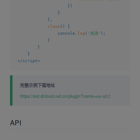
}
)
}
}
,
close
(
)
{
				console
.
log
(
'关闭'
)
;
}
}
}
</
script
>
完整示例下载地址
(opens new wi
https://ext.dcloud.net.cn/plugin?name=uv-ui
API