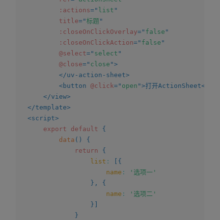
:actions
=
"
list
"
title
=
"
标题
"
:closeOnClickOverlay
=
"
false
"
:closeOnClickAction
=
"
false
"
@select
=
"
select
"
@close
=
"
close
"
>
</
uv-action-sheet
>
<
button
@click
=
"
open
"
>
打开ActionSheet
</
bu
</
view
>
</
template
>
<
script
>
export
default
{
data
(
)
{
return
{
list
:
[
{
name
:
'选项一'
}
,
{
name
:
'选项二'
}
]
}