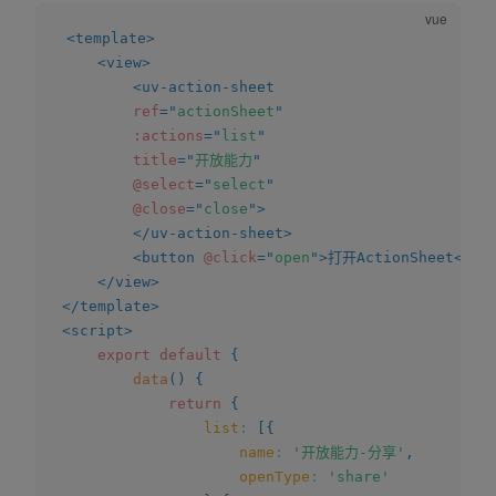
<
template
>
<
view
>
<
uv-action-sheet
ref
=
"
actionSheet
"
:actions
=
"
list
"
title
=
"
开放能力
"
@select
=
"
select
"
@close
=
"
close
"
>
</
uv-action-sheet
>
<
button
@click
=
"
open
"
>
打开ActionSheet
</
bu
</
view
>
</
template
>
<
script
>
export
default
{
data
(
)
{
return
{
list
:
[
{
name
:
'开放能力-分享'
,
openType
:
'share'