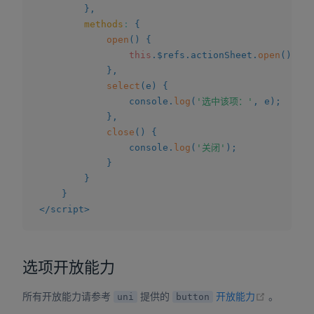
}
,
methods
:
{
open
(
)
{
this
.
$refs
.
actionSheet
.
open
(
)
;
}
,
select
(
e
)
{
				console
.
log
(
'选中该项：'
,
 e
)
;
}
,
close
(
)
{
				console
.
log
(
'关闭'
)
;
}
}
}
</
script
>
选项开放能力
(opens ne
所有开放能力请参考
提供的
开放能力
。
uni
button