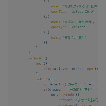
}
,
{
name
:
'开放能力-获取用户信息'
,
openType
:
'getUserInfo'
}
,
{
name
:
'开放能力-客服会话'
,
openType
:
'contact'
}
,
{
name
:
'开放能力-其他'
}
]
}
}
,
methods
:
{
open
(
)
{
this
.
$refs
.
actionSheet
.
open
(
)
;
}
,
select
(
e
)
{
				console
.
log
(
'选中该项：'
,
 e
)
;
if
(
e
.
name 
==
'开放能力-其他'
)
{
					uni
.
showModal
(
{
content
:
'参考uni提供的but
showCancel
:
false