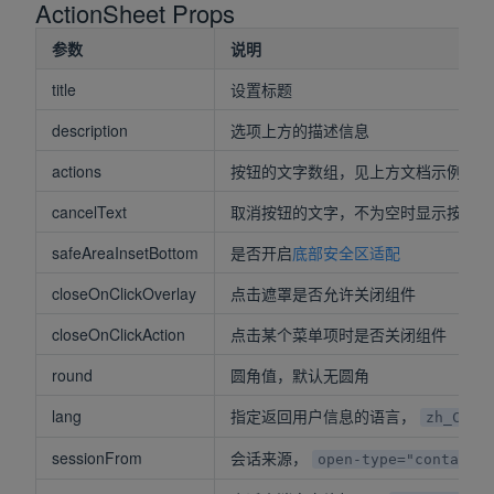
ActionSheet Props
参数
说明
title
设置标题
description
选项上方的描述信息
actions
按钮的文字数组，见上方文档示例
cancelText
取消按钮的文字，不为空时显示按钮
safeAreaInsetBottom
是否开启
底部安全区适配
closeOnClickOverlay
点击遮罩是否允许关闭组件
closeOnClickAction
点击某个菜单项时是否关闭组件
round
圆角值，默认无圆角
lang
指定返回用户信息的语言，
zh_CN
sessionFrom
会话来源，
open-type="contact"