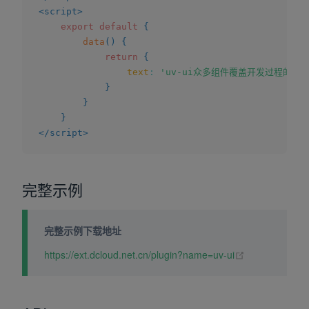
<
script
>
export
default
{
data
(
)
{
return
{
text
:
'uv-ui众多组件覆盖开发过程的
}
}
}
</
script
>
完整示例
完整示例下载地址
(opens new wi
https://ext.dcloud.net.cn/plugin?name=uv-ui