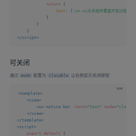
return
{
text
:
[
'uv-ui众多组件覆盖开发过程的各
}
}
}
</
script
>
可关闭
通过
配置为
让右侧显示关闭按钮
mode
closable
<
template
>
<
view
>
<
uv-notice-bar
:text
=
"
text
"
mode
=
"
closabl
</
view
>
</
template
>
<
script
>
export
default
{