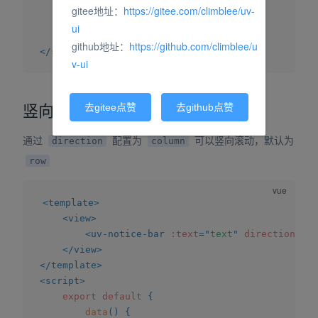
}
gitee地址：
https://gitee.com/climblee/uv-
}
ui
}
github地址：
https://github.com/climblee/u
</
script
>
v-ui
竖向滚动
去gitee点赞
去github点赞
通过
配置为
可以竖向滚动，默认为
direction
column
row
<
template
>
<
view
>
<
uv-notice-bar
:text
=
"
text
"
direction
=
"
co
</
view
>
</
template
>
<
script
>
export
default
{
data
(
)
{