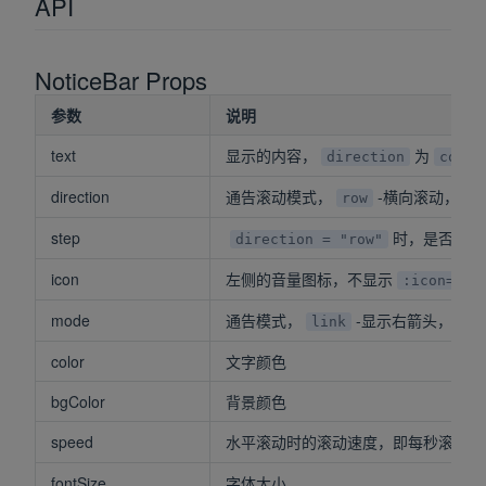
API
NoticeBar Props
参数
说明
text
显示的内容，
为
direction
colum
direction
通告滚动模式，
-横向滚动，
row
co
step
时，是否使用
direction = "row"
icon
左侧的音量图标，不显示
:icon="fa
mode
通告模式，
-显示右箭头，
link
cl
color
文字颜色
bgColor
背景颜色
speed
水平滚动时的滚动速度，即每秒滚动多
fontSize
字体大小