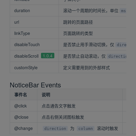
duration
滚动一个周期的时间长，单位
ms
url
跳转的页面路径
linkType
页面跳转的类型
disableTouch
是否禁止用手滑动切换，仅
directi
1.0.4
disableScroll
是否禁止自动滚动，仅
direction=
customStyle
定义需要用到的外部样式
NoticeBar Events
事件名
说明
回调
@click
点击通告文字触发
ind
@close
点击右侧关闭图标触发
-
@change
为
滚动时触发
ind
direction
column