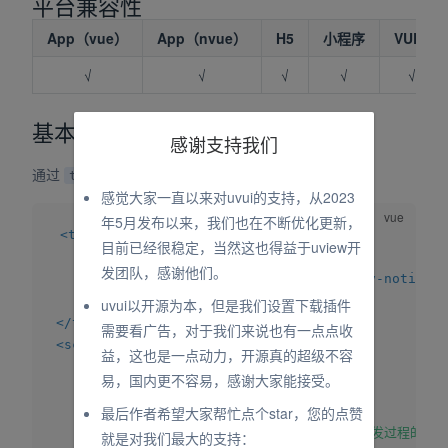
平台兼容性
App（vue）
App（nvue）
H5
小程序
VUE2
√
√
√
√
√
基本使用
感谢支持我们
通过
属性设置需要滚动的内容
text
感觉大家一直以来对uvui的支持，从2023
年5月发布以来，我们也在不断优化更新，
<
template
>
目前已经很稳定，当然这也得益于uview开
<
view
>
发团队，感谢他们。
<
uv-notice-bar
:text
=
"
text
"
>
</
uv-notice-b
</
view
>
uvui以开源为本，但是我们设置下载插件
</
template
>
需要看广告，对于我们来说也有一点点收
<
script
>
益，这也是一点动力，开源真的超级不容
export
default
{
易，国内更不容易，感谢大家能接受。
data
(
)
{
最后作者希望大家帮忙点个star，您的点赞
return
{
text
:
'uv-ui众多组件覆盖开发过程的
就是对我们最大的支持：