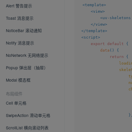
<
template
>
Alert 警告提示
<
view
>
Toast 消息提示
<
uv-skeletons
</
view
>
NoticeBar 滚动通知
</
template
>
<
script
>
Notify 消息提示
export
default
{
data
(
)
{
NoNetwork 无网络提示
return
{
loadi
Popup 弹出层（抽屉）
skele
t
Modal 模态框
n
c
布局组件
Cell 单元格
SwipeAction 滑动单元格
}
ScrollList 横向滚动列表