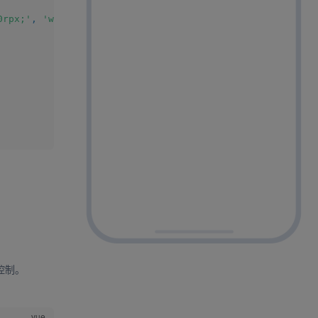
0rpx;'
,
'width: 500rpx;'
]
,
控制。