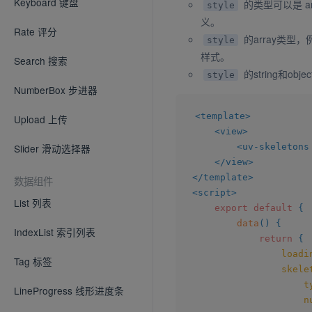
Keyboard 键盘
的类型可以是 ar
style
义。
Rate 评分
的array类型，例如
style
样式。
Search 搜索
的string和o
style
NumberBox 步进器
<
template
>
Upload 上传
<
view
>
<
uv-skeletons
Slider 滑动选择器
</
view
>
</
template
>
数据组件
<
script
>
List 列表
export
default
{
data
(
)
{
IndexList 索引列表
return
{
loadi
Tag 标签
skele
t
LineProgress 线形进度条
n