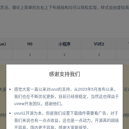
灵活，理论上简单的左右上下布局结构均可以轻松实现，样式自由度较高
ue）
H5
小程序
VUE2
√
√
√
感谢支持我们
感觉大家一直以来对uvui的支持，从2023年5月发布以来，
大家带来不好的开发体验，请在使用组件前仔细阅读下面的注意事项，可
我们也在不断优化更新，目前已经很稳定，当然这也得益于
uview开发团队，感谢他们。
uvui以开源为本，但是我们设置下载插件需要看广告，对于
的特性不同，组件动画在
上为由左到右变化形式，在
上为明
vue
nvue
我们来说也有一点点收益，这也是一点动力，开源真的超级
不容易，国内更不容易，感谢大家能接受。