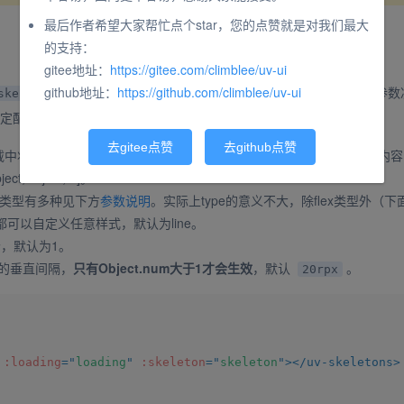
最后作者希望大家帮忙点个star，您的点赞就是对我们最大
的支持：
gitee地址：
https://gitee.com/climblee/uv-ui
github地址：
https://github.com/climblee/uv-ui
两个参数控制，骨架屏的具体内容由
中的参数
skeleton
skeleton
定配置好该参数，就可以实现想要的结构，如下：
去gitee点赞
去github点赞
加载中状态，如果为
则显示骨架屏组件占位，否则显示插槽中的内容
true
t,Object,...]。
ype的类型有多种见下方
参数说明
。实际上type的意义不大，除flex类型外（
可以自定义任意样式，默认为line。
几个，默认为1。
之间的垂直间隔，
只有Object.num大于1才会生效
，默认
。
20rpx
:loading
=
"
loading
"
:skeleton
=
"
skeleton
"
>
</
uv-skeletons
>