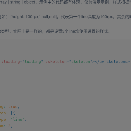
ray | string | object，示例中的代码都有体现，仅为演示示例，样式根
：['height: 100rpx;',null,null]，代表第一个line高度为100rpx，其余
bject类型，实际上是一样的，都是设置3个line均使用设置的样式。
:loading
=
"
loading
"
:skeleton
=
"
skeleton
"
>
</
uv-skeletons
>
ng
:
true
,
ton
:
[
{
ype
:
'line'
,
um
:
3
,