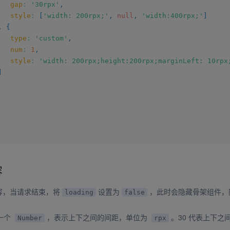
gap
:
'30rpx'
,
style
:
[
'width: 200rpx;'
,
null
,
'width:400rpx;'
]
,
{
type
:
'custom'
,
num
:
1
,
style
:
'width: 200rpx;height:200rpx;marginLeft: 10rpx
]
容
容，当请求结束，将
设置为
，此时会隐藏骨架组件，
loading
false
一个
，表示上下之间的间距，单位为
。30 代表上下之
Number
rpx