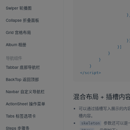
Swiper 轮播图
}
Collapse 折叠面板
Grid 宫格布局
}
Album 相册
}
]
}
导航组件
}
}
Tabbar 底部导航栏
</
script
>
BackTop 返回顶部
Navbar 自定义导航栏
混合布局 + 插槽内
ActionSheet 操作菜单
可以通过插槽写入展示的内
槽内容。
Tabs 标签选项卡
参数还可以是
skeleton
Steps 步骤条