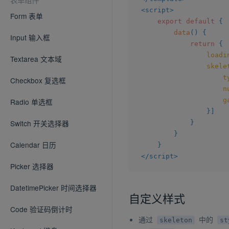
<
script
>
Form 表单
export
default
{
data
(
)
{
Input 输入框
return
{
loadi
Textarea 文本域
skele
t
Checkbox 复选框
n
g
Radio 单选框
}
]
Switch 开关选择器
}
}
Calendar 日历
}
</
script
>
Picker 选择器
DatetimePicker 时间选择器
自定义样式
Code 验证码倒计时
通过
中的
skeleton
st