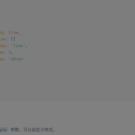
ng
:
true
,
ton
:
[
{
ype
:
'line'
,
um
:
3
,
ap
:
'20rpx'
参数，可以自定义样式。
yle