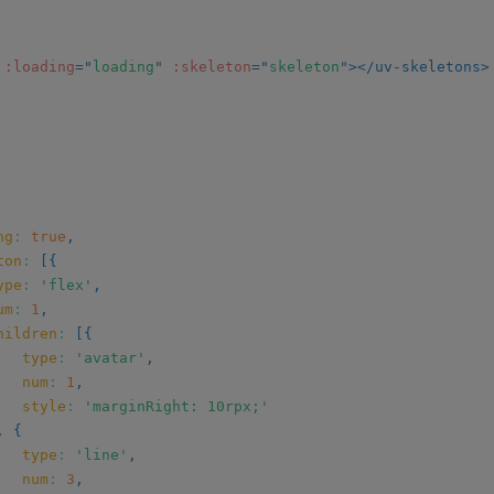
:loading
=
"
loading
"
:skeleton
=
"
skeleton
"
>
</
uv-skeletons
>
ng
:
true
,
ton
:
[
{
ype
:
'flex'
,
um
:
1
,
hildren
:
[
{
type
:
'avatar'
,
num
:
1
,
style
:
'marginRight: 10rpx;'
,
{
type
:
'line'
,
num
:
3
,