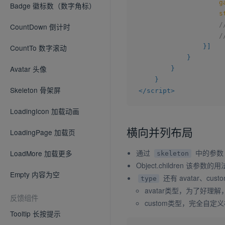
g
Badge 徽标数（数字角标）
s
/
CountDown 倒计时
/
}
]
CountTo 数字滚动
}
Avatar 头像
}
}
Skeleton 骨架屏
</
script
>
LoadingIcon 加载动画
横向并列布局
LoadingPage 加载页
通过
中的参
LoadMore 加载更多
skeleton
Object.children 该参
Empty 内容为空
还有 avatar、c
type
avatar类型，为了好
反馈组件
custom类型，完全自
Tooltip 长按提示