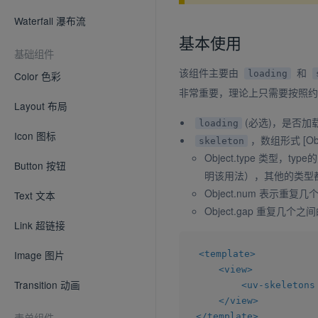
Waterfall 瀑布流
基本使用
基础组件
该组件主要由
和
loading
Color 色彩
非常重要，理论上只需要按照约
Layout 布局
(必选)，是否
loading
Icon 图标
，数组形式 [Objec
skeleton
Object.type 类型，t
Button 按钮
明该用法），其他的类型都
Object.num 表示重复
Text 文本
Object.gap 重复几个
Link 超链接
Image 图片
<
template
>
<
view
>
Transition 动画
<
uv-skeletons
</
view
>
表单组件
</
template
>