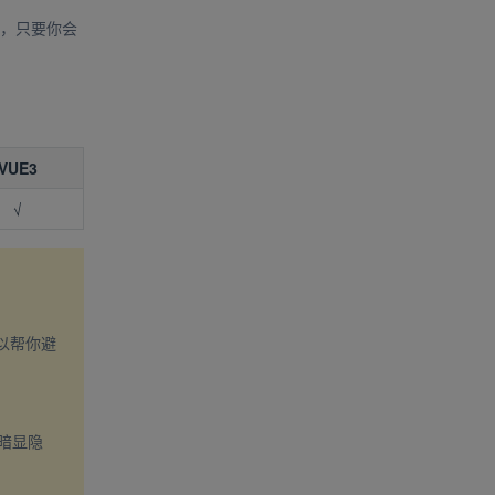
，只要你会
VUE3
√
以帮你避
暗显隐