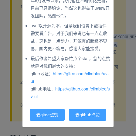
年5月发布以来，我们也在不断优化更新，
在
中使用该组件，会有报错提示
nvue
目前已经很稳定，当然这也得益于uview开
reportJSException >>>> exception
发团队，感谢他们。
function:gcanvas setBackGround for
uvui以开源为本，但是我们设置下载插件
android view,
需要看广告，对于我们来说也有一点点收
exception:WX_RENDER_ERR_TEXTURE_SETBACKGROUND
益，这也是一点动力，开源真的超级不容
TextureView doesn't support displaying
易，国内更不容易，感谢大家能接受。
。 该报错完全不影
a background drawable!
最后作者希望大家帮忙点个star，您的点赞
响使用，是因为
中使用
的
weex
gcanvas
就是对我们最大的支持：
BUG，只要用到gcanvas都会有，不影响应用，可
gitee地址：
https://gitee.com/climblee/uv-
以无视。
ui
属性设置size属性暂时不生效，直接
options
github地址：
https://github.com/climblee/u
在组件上设置size即可
<uv-qrcode
v-ui
。
size="300" ...
nvue本地运行有二维码，打包后没有二维码，解
(opens new window)
决方案参考：
nvue打包后生成失败
去gitee点赞
去github点赞