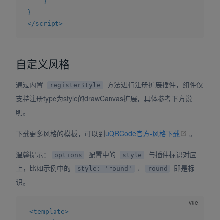
}
}
</
script
>
自定义风格
通过内置
方法进行注册扩展插件，组件仅
registerStyle
支持注册type为style的drawCanvas扩展，具体参考下方说
明。
(opens n
下载更多风格的模板，可以到
uQRCode官方-风格下载
。
温馨提示：
配置中的
与插件标识对应
options
style
上，比如示例中的
，
即是标
style: 'round'
round
识。
<
template
>