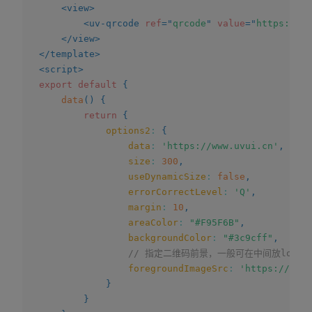
<
view
>
<
uv-qrcode
ref
=
"
qrcode
"
value
=
"
https://h5
</
view
>
</
template
>
<
script
>
export
default
{
data
(
)
{
return
{
options2
:
{
data
:
'https://www.uvui.cn'
,
size
:
300
,
useDynamicSize
:
false
,
errorCorrectLevel
:
'Q'
,
margin
:
10
,
areaColor
:
"#F95F6B"
,
backgroundColor
:
"#3c9cff"
,
// 指定二维码前景，一般可在中间放logo
foregroundImageSrc
:
'https://www.
}
}