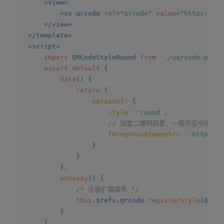
<
view
>
<
uv-qrcode
ref
=
"
qrcode
"
value
=
"
https://h5
</
view
>
</
template
>
<
script
>
import
 QRCodeStyleRound 
from
'./uqrcode.plugi
export
default
{
data
(
)
{
return
{
options3
:
{
style
:
'round'
,
// 指定二维码前景，一般可在中间放lo
foregroundImageSrc
:
'https://
}
}
}
,
onReady
(
)
{
/* 注册扩展插件 */
this
.
$refs
.
qrcode
.
registerStyle
(
QRCod
}
}