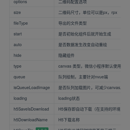
options
二维码配置选项
size
二维码尺寸，单位可以是px，rpx
fileType
导出的文件类型
start
是否初始化组件后就开始生成
auto
是否数据发生改变自动重绘
hide
隐藏组件
type
canvas 类型，微信小程序默认使用2d，
queue
队列绘制，主要针对nvue端
isQueueLoadImage
是否队列加载图片，可减少canvas发
loading
loading状态
h5SaveIsDownload
H5保存即自动下载（在支持的环境下），
h5DownloadName
H5下载名称