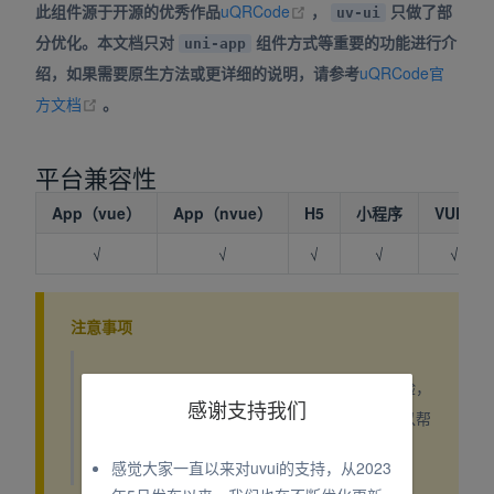
(opens new window)
此组件源于开源的优秀作品
uQRCode
，
只做了部
uv-ui
分优化。本文档只对
组件方式等重要的功能进行介
uni-app
绍，如果需要原生方法或更详细的说明，请参考
uQRCode官
(opens new window)
方文档
。
平台兼容性
App（vue）
App（nvue）
H5
小程序
VUE2
√
√
√
√
√
注意事项
为了避免错误使用，给大家带来不好的开发体验，
感谢支持我们
请在使用组件前仔细阅读下面的注意事项，可以帮
你避免一些错误。
感觉大家一直以来对uvui的支持，从2023