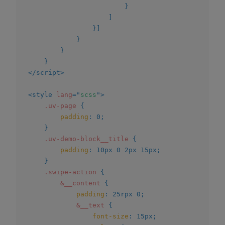
}
]
}
]
}
}
}
</
script
>
<
style
lang
=
"
scss
"
>
.uv-page
{
padding
:
 0
;
}
.uv-demo-block__title
{
padding
:
 10px 0 2px 15px
;
}
.swipe-action
{
&__content
{
padding
:
 25rpx 0
;
&__text
{
font-size
:
 15px
;