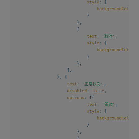
style
:
{
backgroundColor
:
}
}
,
{
text
:
'取消'
,
style
:
{
backgroundColor
:
}
}
,
]
,
}
,
{
text
:
'正常状态'
,
disabled
:
false
,
options
:
[
{
text
:
'置顶'
,
style
:
{
backgroundColor
:
}
}
,
{