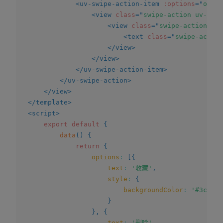
<
uv-swipe-action-item
:options
=
"
optio
<
view
class
=
"
swipe-action uv-bord
<
view
class
=
"
swipe-action__co
<
text
class
=
"
swipe-action
</
view
>
</
view
>
</
uv-swipe-action-item
>
</
uv-swipe-action
>
</
view
>
</
template
>
<
script
>
export
default
{
data
(
)
{
return
{
options
:
[
{
text
:
'收藏'
,
style
:
{
backgroundColor
:
'#3c9cff
}
}
,
{
text
:
'删除'
,