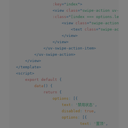
:key
=
"
index
"
>
<
view
class
=
"
swipe-action uv-bord
:class
=
"
[index === options.length
<
view
class
=
"
swipe-action__co
<
text
class
=
"
swipe-action
</
view
>
</
view
>
</
uv-swipe-action-item
>
</
uv-swipe-action
>
</
view
>
</
template
>
<
script
>
export
default
{
data
(
)
{
return
{
options
:
[
{
text
:
'禁用状态'
,
disabled
:
true
,
options
:
[
{
text
:
'置顶'
,