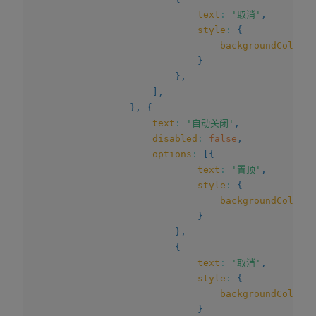
text
:
'取消'
,
style
:
{
backgroundColor
:
}
}
,
]
,
}
,
{
text
:
'自动关闭'
,
disabled
:
false
,
options
:
[
{
text
:
'置顶'
,
style
:
{
backgroundColor
:
}
}
,
{
text
:
'取消'
,
style
:
{
backgroundColor
:
}