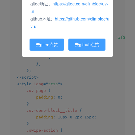
gitee地址：
https://gitee.com/climblee/uv-
data
(
)
{
ui
return
{
options
:
[
{
github地址：
https://github.com/climblee/u
text
:
'删除'
,
v-ui
style
:
{
backgroundColor
:
'#f56c6c
}
去gitee点赞
去github点赞
}
]
}
;
}
,
}
;
</
script
>
<
style
lang
=
"
scss
"
>
.uv-page
{
padding
:
 0
;
}
.uv-demo-block__title
{
padding
:
 10px 0 2px 15px
;
}
.swipe-action
{