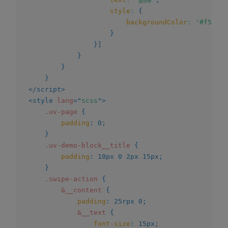
style
:
{
backgroundColor
:
'#f56c6c
}
}
]
}
}
}
</
script
>
<
style
lang
=
"
scss
"
>
.uv-page
{
padding
:
 0
;
}
.uv-demo-block__title
{
padding
:
 10px 0 2px 15px
;
}
.swipe-action
{
&__content
{
padding
:
 25rpx 0
;
&__text
{
font-size
:
 15px
;