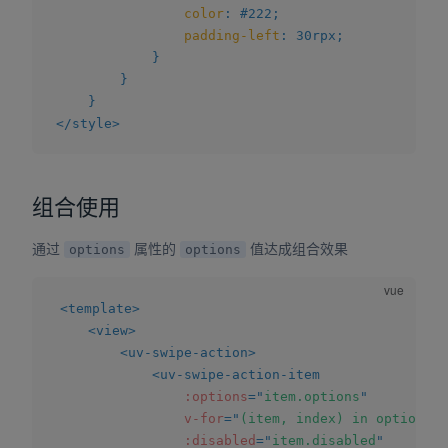
color
:
 #222
;
padding-left
:
 30rpx
;
}
}
}
</
style
>
组合使用
通过
属性的
值达成组合效果
options
options
<
template
>
<
view
>
<
uv-swipe-action
>
<
uv-swipe-action-item
:options
=
"
item.options
"
v-for
=
"
(item, index) in options
"
:disabled
=
"
item.disabled
"