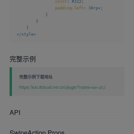
color
:
 #222
;
padding-left
:
 30rpx
;
}
}
}
</
style
>
完整示例
完整示例下载地址
(opens new wi
https://ext.dcloud.net.cn/plugin?name=uv-ui
API
SwipeAction Props