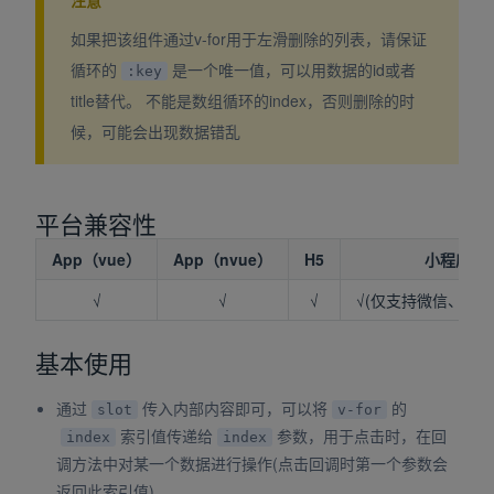
如果把该组件通过v-for用于左滑删除的列表，请保证
循环的
是一个唯一值，可以用数据的id或者
:key
title替代。 不能是数组循环的index，否则删除的时
候，可能会出现数据错乱
平台兼容性
App（vue）
App（nvue）
H5
小程序
√
√
√
√(仅支持微信、QQ
基本使用
通过
传入内部内容即可，可以将
的
slot
v-for
索引值传递给
参数，用于点击时，在回
index
index
调方法中对某一个数据进行操作(点击回调时第一个参数会
返回此索引值)