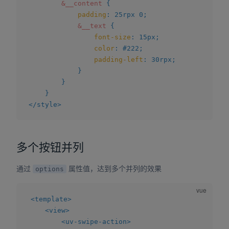
&__content
{
padding
:
 25rpx 0
;
&__text
{
font-size
:
 15px
;
color
:
 #222
;
padding-left
:
 30rpx
;
}
}
}
</
style
>
多个按钮并列
通过
属性值，达到多个并列的效果
options
<
template
>
<
view
>
<
uv-swipe-action
>