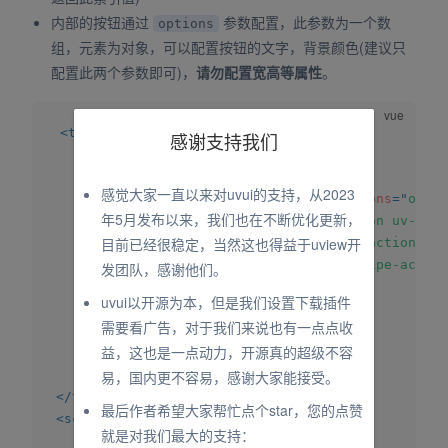
内部的按钮通过
参数配置，此参数为一个数
options
组，元素为对象，可以配置按钮的文字，背景颜色(建议只
配置此两个参数即可)，
请勿配置宽高等属性
。
<
template
>
感谢支持我们
<
view
>
<
uv-swipe-action
>
感觉大家一直以来对uvui的支持，从2023
<
uv-swipe-action-item
:options
=
"
optio
年5月发布以来，我们也在不断优化更新，
<
view
class
=
"
swipe-action uv-bord
目前已经很稳定，当然这也得益于uview开
<
view
class
=
"
swipe-action__co
<
text
class
=
"
swipe-action
发团队，感谢他们。
</
view
>
uvui以开源为本，但是我们设置下载插件
</
view
>
需要看广告，对于我们来说也有一点点收
</
uv-swipe-action-item
>
益，这也是一点动力，开源真的超级不容
</
uv-swipe-action
>
</
view
>
易，国内更不容易，感谢大家能接受。
</
template
>
最后作者希望大家帮忙点个star，您的点赞
<
script
>
就是对我们最大的支持：
export
default
{