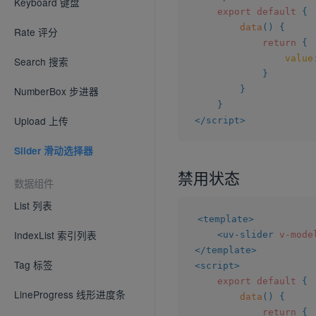
Keyboard 键盘
export
default
{
data
(
)
{
Rate 评分
return
{
value
Search 搜索
}
}
NumberBox 步进器
}
Upload 上传
</
script
>
Slider 滑动选择器
禁用状态
数据组件
List 列表
<
template
>
IndexList 索引列表
<
uv-slider
v-mode
</
template
>
Tag 标签
<
script
>
export
default
{
LineProgress 线形进度条
data
(
)
{
return
{