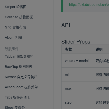
https://ext.dcloud.net.cn
Swiper 轮播图
Collapse 折叠面板
API
Grid 宫格布局
Album 相册
Slider Props
导航组件
参数
说明
Tabbar 底部导航栏
value / v-model
双向绑
BackTop 返回顶部
min
可选的最小
Navbar 自定义导航栏
ActionSheet 操作菜单
max
可选的最大
Tabs 标签选项卡
step
选择的
Steps 步骤条