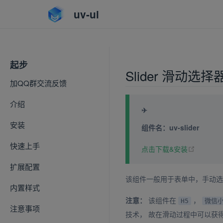
uv-ui
起步
Slider 滑动选择
加QQ群交流反馈
介绍
✈
安装
组件名：uv-slider
快速上手
(opens 
点击下载&安装
扩展配置
该组件一般用于表单中，手动选
内置样式
注意：
该组件在
，
H5
微信
注意事项
技术， 故在滑动过程中可以获