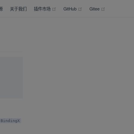
(opens new window)
(opens new window)
(opens new wi
源
关于我们
插件市场
GitHub
Gitee
BindingX