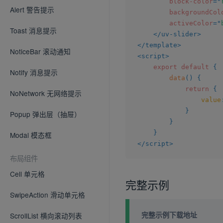
block-color
=
"
Alert 警告提示
backgroundCol
activeColor
=
"
Toast 消息提示
</
uv-slider
>
</
template
>
NoticeBar 滚动通知
<
script
>
export
default
{
Notify 消息提示
data
(
)
{
return
{
NoNetwork 无网络提示
value
}
Popup 弹出层（抽屉）
}
}
Modal 模态框
</
script
>
布局组件
Cell 单元格
完整示例
SwipeAction 滑动单元格
完整示例下载地址
ScrollList 横向滚动列表