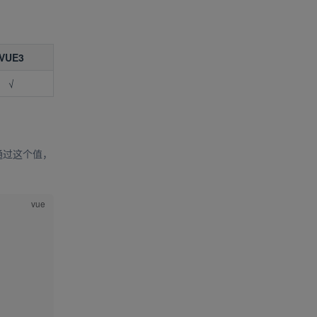
VUE3
√
通过这个值，