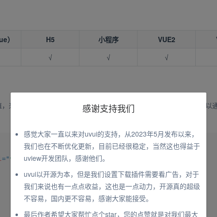
ue）
H5
小程序
VUE2
√
√
√
，来初始化滑块的选择值(0到100之间)，这个值是双向绑定的，您可以
感谢支持我们
感觉大家一直以来对uvui的支持，从2023年5月发布以来，
我们也在不断优化更新，目前已经很稳定，当然这也得益于
uview开发团队，感谢他们。
l
=
"
value
"
>
</
uv-slider
>
uvui以开源为本，但是我们设置下载插件需要看广告，对于
我们来说也有一点点收益，这也是一点动力，开源真的超级
不容易，国内更不容易，感谢大家能接受。
最后作者希望大家帮忙点个star，您的点赞就是对我们最大