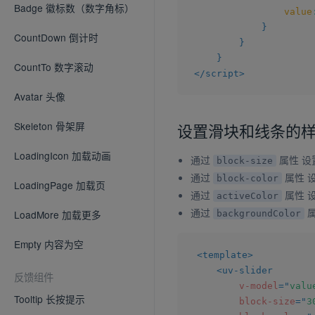
Badge 徽标数（数字角标）
value
}
CountDown 倒计时
}
}
CountTo 数字滚动
</
script
>
Avatar 头像
Skeleton 骨架屏
设置滑块和线条的
LoadingIcon 加载动画
通过
属性 
block-size
通过
属性 
block-color
LoadingPage 加载页
通过
属性 
activeColor
通过
LoadMore 加载更多
backgroundColor
Empty 内容为空
<
template
>
<
uv-slider
反馈组件
v-model
=
"
valu
Tooltip 长按提示
block-size
=
"
3