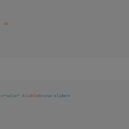
:
40
l
=
"
value
"
disabled
>
</
uv-slider
>