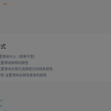
:
40
样式
设置滑块大小（高等于宽）
设置滑动按钮的颜色
设置滑块左侧已选择部分的线条颜色
属性 设置滑块右侧背景条的颜色
e
"
0
"