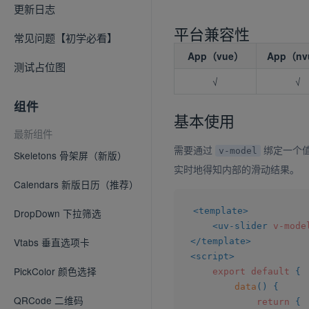
更新日志
平台兼容性
常见问题【初学必看】
App（vue）
App（nv
测试占位图
√
√
组件
基本使用
最新组件
需要通过
绑定一个值
v-model
Skeletons 骨架屏（新版）
实时地得知内部的滑动结果。
Calendars 新版日历（推荐）
<
template
>
DropDown 下拉筛选
<
uv-slider
v-mode
Vtabs 垂直选项卡
</
template
>
<
script
>
PickColor 颜色选择
export
default
{
data
(
)
{
QRCode 二维码
return
{