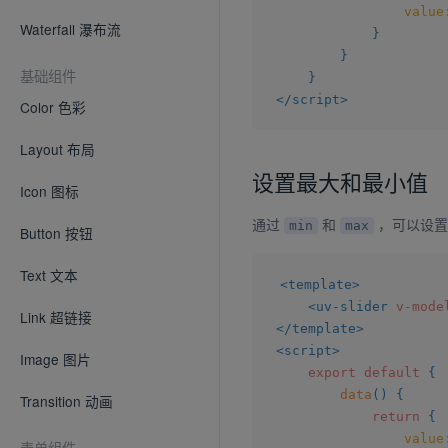
value
Waterfall 瀑布流
}
}
基础组件
}
</
script
>
Color 色彩
Layout 布局
设置最大和最小值
Icon 图标
通过
和
，可以设置
min
max
Button 按钮
Text 文本
<
template
>
<
uv-slider
v-mode
Link 超链接
</
template
>
<
script
>
Image 图片
export
default
{
data
(
)
{
Transition 动画
return
{
value
表单组件