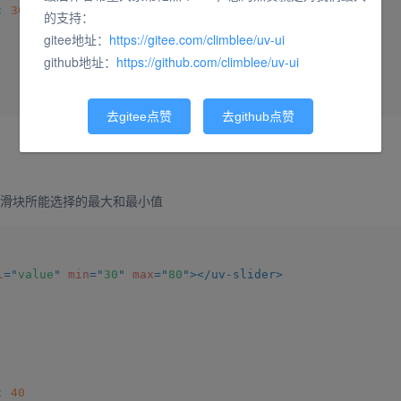
:
30
的支持：
gitee地址：
https://gitee.com/climblee/uv-ui
github地址：
https://github.com/climblee/uv-ui
去gitee点赞
去github点赞
滑块所能选择的最大和最小值
l
=
"
value
"
min
=
"
30
"
max
=
"
80
"
>
</
uv-slider
>
:
40