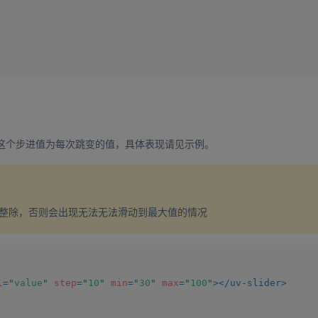
这个步进值为每次跳变的值，具体表现请见示例。
整除，否则会出现无法无法滑动到最大值的情况
l
=
"
value
"
step
=
"
10
"
min
=
"
30
"
max
=
"
100
"
>
</
uv-slider
>