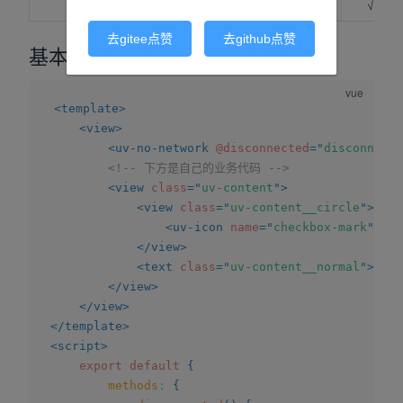
√
√
√
√
√
去gitee点赞
去github点赞
基本使用
<
template
>
<
view
>
<
uv-no-network
@disconnected
=
"
disconnecte
<!-- 下方是自己的业务代码 -->
<
view
class
=
"
uv-content
"
>
<
view
class
=
"
uv-content__circle
"
>
<
uv-icon
name
=
"
checkbox-mark
"
col
</
view
>
<
text
class
=
"
uv-content__normal
"
>
网络
</
view
>
</
view
>
</
template
>
<
script
>
export
default
{
methods
:
{