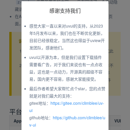
值覆盖原来的内容。一旦有网络了，会自动隐
z-index
藏该组件，实现自动化
感谢支持我们
在APP上，嵌入了5+接口，可以直接打开手机的设置页
面，方便用户进行网络相关的设置
感觉大家一直以来对uvui的支持，从2023
年5月发布以来，我们也在不断优化更新，
目前已经很稳定，当然这也得益于uview开
说明
发团队，感谢他们。
应用有网络时，是不会触发本组件的，为了测试此
uvui以开源为本，但是我们设置下载插件
功能，请关闭手机的数据连接以及WiFi即可
需要看广告，对于我们来说也有一点点收
由于普通的组件无法覆盖原生组件，所以本组件不
益，这也是一点动力，开源真的超级不容
适用那些有
，
等原生表现的组件
video
map
易，国内更不容易，感谢大家能接受。
的页面，可以自行使用uni的
组件
cover-view
修改
最后作者希望大家帮忙点个star，您的点赞
就是对我们最大的支持：
gitee地址：
https://gitee.com/climblee/uv-
平台兼容性
ui
github地址：
https://github.com/climblee/u
App（vue）
App（nvue）
H5
小程序
VUE2
v-ui