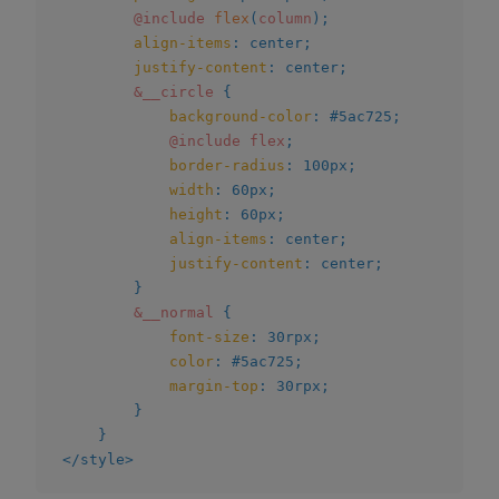
@include
flex
(
column
)
;
align-items
:
 center
;
justify-content
:
 center
;
&__circle
{
background-color
:
 #5ac725
;
@include
 flex
;
border-radius
:
 100px
;
width
:
 60px
;
height
:
 60px
;
align-items
:
 center
;
justify-content
:
 center
;
}
&__normal
{
font-size
:
 30rpx
;
color
:
 #5ac725
;
margin-top
:
 30rpx
;
}
}
</
style
>