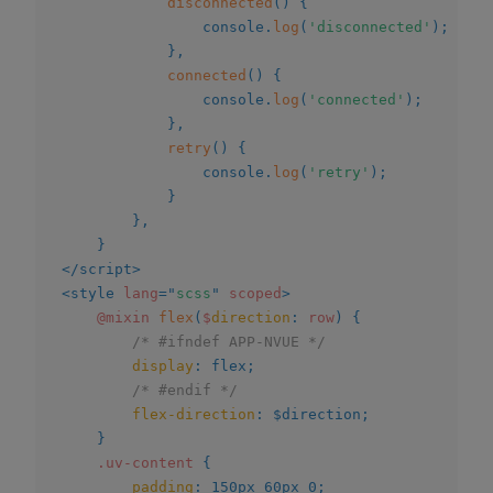
disconnected
(
)
{
				console
.
log
(
'disconnected'
)
;
}
,
connected
(
)
{
				console
.
log
(
'connected'
)
;
}
,
retry
(
)
{
				console
.
log
(
'retry'
)
;
}
}
,
}
</
script
>
<
style
lang
=
"
scss
"
scoped
>
@mixin
flex
(
$
direction
:
 row
)
{
/* #ifndef APP-NVUE */
display
:
 flex
;
/* #endif */
flex-direction
:
 $direction
;
}
.uv-content
{
padding
:
 150px 60px 0
;