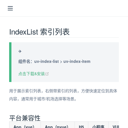
IndexList 索引列表
✈
组件名：uv-index-list > uv-index-item
(opens new window)
点击下载&安装
indow)
ndow)
用于展示索引列表，右侧带索引的列表，方便快速定位到具体
内容，通常用于城市/机场选择等场景。
dow)
平台兼容性
App（vue）
App（nvue）
H5
小程序
VUE2