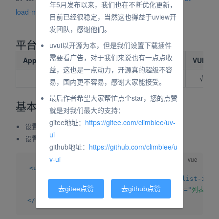
年5月发布以来，我们也在不断优化更新，
(opens new window)
load-more
目前已经很稳定，当然这也得益于uview开
发团队，感谢他们。
平台兼容性
uvui以开源为本，但是我们设置下载插件
需要看广告，对于我们来说也有一点点收
App（vue）
App（nvue）
H5
小程序
VUE2
益，这也是一点动力，开源真的超级不容
√
√
√
√
√
易，国内更不容易，感谢大家能接受。
最后作者希望大家帮忙点个star，您的点赞
基本用法
就是对我们最大的支持：
gitee地址：
https://gitee.com/climblee/uv-
设置
属性，可以显示列表标题
title
ui
设置
属性，可以禁用当前项
disabled
github地址：
https://github.com/climblee/u
v-ui
<
uv-list
>
<
uv-list-item
title
=
"
列表文字
"
>
</
uv-list-item
去gitee点赞
去github点赞
<
uv-list-item
:disabled
=
"
true
"
title
=
"
列表禁用
</
uv-list
>