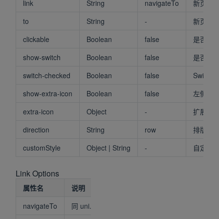
link
String
navigateTo
新页面
to
String
-
新页面跳
clickable
Boolean
false
是否开
show-switch
Boolean
false
是否显示S
switch-checked
Boolean
false
Switc
show-extra-icon
Boolean
false
左侧是
extra-icon
Object
-
扩展图标参数
direction
String
row
排版方向
customStyle
Object | String
-
自定义
Link Options
属性名
说明
navigateTo
同 uni.navigateTo()