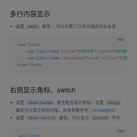
多行内容显示
设置
属性 ，可以在第二行显示描述文本信息
note
<
uv-list
>
<
uv-list-item
title
=
"
列表文字
"
note
=
"
列表描述信
<
uv-list-item
:disabled
=
"
true
"
title
=
"
列表禁用
</
uv-list
>
右侧显示角标、switch
设置
属性是否显示角标，设置
show-badge
badge
(opens ne
属性可以显示角标内容，具体参数参考：
uv-badge
设置
属性，可以显示
开关
show-switch
switch
<
uv-list
>