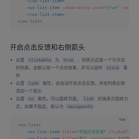
</
uv-list-item
>
<
uv-list-item
:show-extra-icon
=
"
true
"
:extra-
</
uv-list-item
>
</
uv-list
>
开启点击反馈和右侧箭头
设置
为
，则表示这是一个可点击
clickable
true
的列表，会默认给一个点击效果，并可以监听
事
click
件
设置
属性，会自动开启点击反馈，并给列表右侧
link
添加一个箭头
设置
属性，可以跳转页面，
的值表示跳转方
to
link
式，如果不指定，默认为
navigateTo
<
uv-list
>
<
uv-list-item
title
=
"
开启点击反馈
"
clickable
@c
<
uv-list-item
title
=
"
默认 navigateTo 方式跳转页