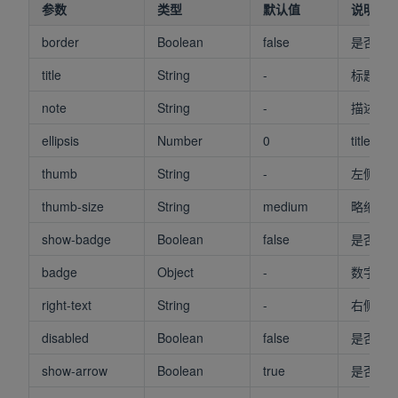
参数
类型
默认值
说明
border
Boolean
false
是否显
title
String
-
标题
note
String
-
描述
ellipsis
Number
0
title
thumb
String
-
左侧缩略
thumb-size
String
medium
略缩图尺寸
show-badge
Boolean
false
是否显
badge
Object
-
数字角
right-text
String
-
右侧文
disabled
Boolean
false
是否禁
show-arrow
Boolean
true
是否显