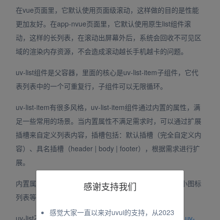
在vue页面里，它默认使用页面级滚动，这样做的目的是性能
更加友好。在app-nvue页面里，它默认使用原生list组件滚
动，这样的长列表，在滚动出屏幕外后，系统会回收不可见区
域的渲染内存资源，不会造成滚动越长手机越卡的问题。
uv-list组件是父容器，里面的核心是uv-list-item子组件，它代
表列表中的一个可重复行，子组件可以无限循环。
uv-list-item有很多风格，uv-list-item组件通过内置的属性，满
足一些常用的场景。当内置属性不满足需求时，可以通过扩展
插槽来自定义列表内容，插槽包括：默认插槽（完全自定义内
容）、具名插槽（header | body | footer），根据需求进行扩
展。
内置属性可以覆盖的场景包括：导航列表、设置列表、小图标
感谢支持我们
列表等，其他不能满足的场景使用插槽进行扩展。
感觉大家一直以来对uvui的支持，从2023
uv-list不包含下拉刷新和上拉翻页。上拉翻页另见组件：
uv-