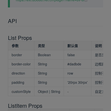
API
List Props
参数
类型
默认值
说明
border
Boolean
false
是否显示
border-color
String
#dadbde
边框颜色
direction
String
row
控制子组
padding
String
'20rpx 30rpx'
控制子组
customStyle
Object | String
-
自定义外
ListItem Props