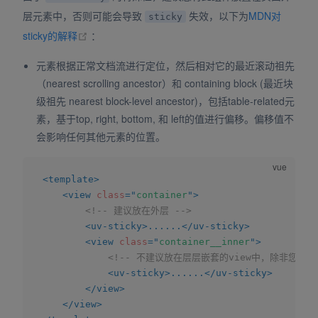
层元素中，否则可能会导致
失效，以下为
MDN对
sticky
(opens new window)
sticky的解释
：
元素根据正常文档流进行定位，然后相对它的最近滚动祖先
（nearest scrolling ancestor）和 containing block (最近块
级祖先 nearest block-level ancestor)，包括table-related元
素，基于top, right, bottom, 和 left的值进行偏移。偏移值不
会影响任何其他元素的位置。
<
template
>
<
view
class
=
"
container
"
>
<!-- 建议放在外层 -->
<
uv-sticky
>
......
</
uv-sticky
>
<
view
class
=
"
container__inner
"
>
<!-- 不建议放在层层嵌套的view中，除非您清
<
uv-sticky
>
......
</
uv-sticky
>
</
view
>
</
view
>