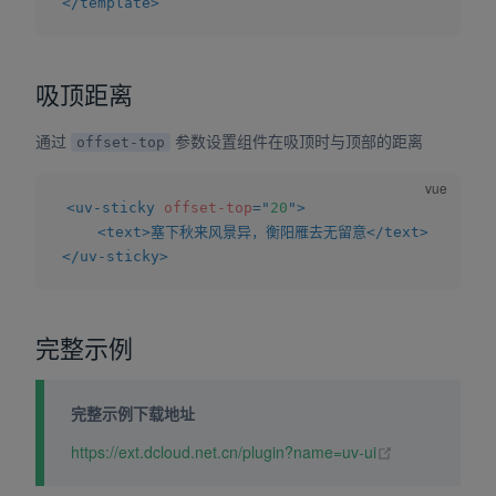
</
template
>
吸顶距离
通过
参数设置组件在吸顶时与顶部的距离
offset-top
<
uv-sticky
offset-top
=
"
20
"
>
<
text
>
塞下秋来风景异，衡阳雁去无留意
</
text
>
</
uv-sticky
>
完整示例
完整示例下载地址
(opens new wi
https://ext.dcloud.net.cn/plugin?name=uv-ui