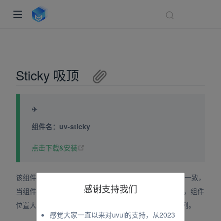
Sticky 吸顶
✈
组件名：uv-sticky
(opens new window)
点击下载&安装
indow)
ndow)
该组件与CSS中
属性实现的效果一致，
position: sticky
感谢支持我们
dow)
当组件达到预设的到顶部距离时， 就会固定在指定位置，组件
位置大于预设的顶部距离时，会重新按照正常的布局排列。
感觉大家一直以来对uvui的支持，从2023