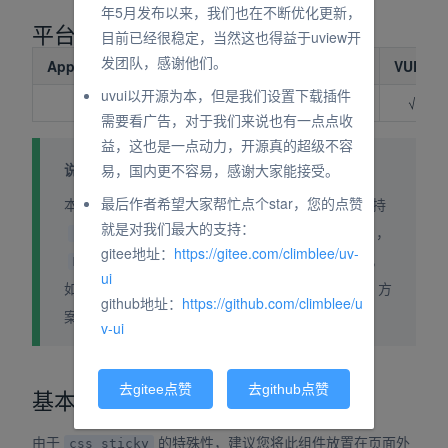
年5月发布以来，我们也在不断优化更新，
平台兼容性
目前已经很稳定，当然这也得益于uview开
发团队，感谢他们。
App（vue）
App（nvue）
H5
小程序
VUE2
uvui以开源为本，但是我们设置下载插件
√
√
√
√
√
需要看广告，对于我们来说也有一点点收
益，这也是一点动力，开源真的超级不容
说明
易，国内更不容易，感谢大家能接受。
最后作者希望大家帮忙点个star，您的点赞
本组件内部通过多种手段判断当前运行环境是否支持
就是对我们最大的支持：
，在
，
，
，
css sticky
H5
APP-VUE
NVUE
gitee地址：
https://gitee.com/climblee/uv-
，
等环境可以进行准确判断，
MP-WEIIXN
安卓
ui
如果支持则使用
方案，否则使用降级的
方
CSS
JS
github地址：
https://github.com/climblee/u
案。
v-ui
去gitee点赞
去github点赞
基本使用
由于
的特殊性，建议您将此组件放置在页面外
css sticky